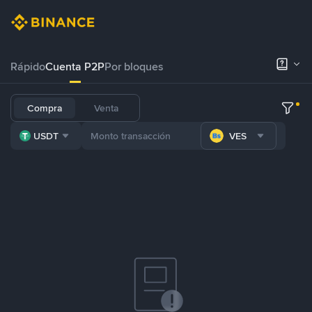
Rápido
Cuenta P2P
Por bloques
Compra
Venta
USDT
VES