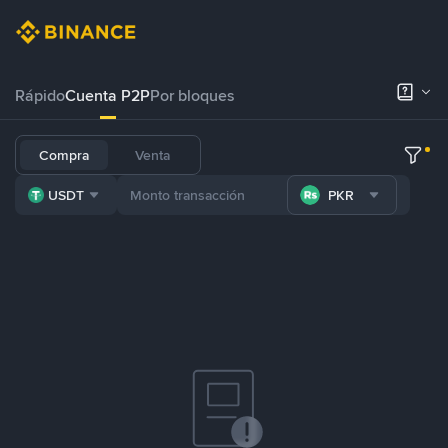
Rápido
Cuenta P2P
Por bloques
Compra
Venta
USDT
PKR