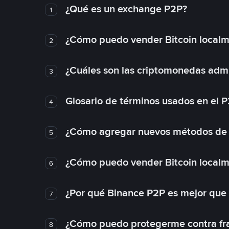
¿Qué es un exchange P2P?
1
¿Cómo puedo vender Bitcoin local
2
¿Cuáles son las criptomonedas admi
3
Glosario de términos usados en el 
4
¿Cómo agregar nuevos métodos de
5
¿Cómo puedo vender Bitcoin local
6
¿Por qué Binance P2P es mejor que
7
¿Cómo puedo protegerme contra frau
8