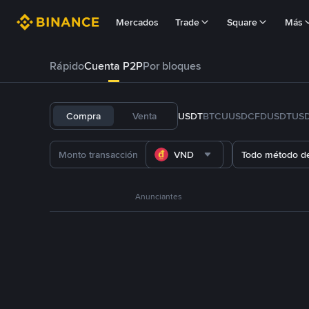
Mercados
Trade
Square
Más
Rápido
Cuenta P2P
Por bloques
Compra
Venta
USDT
BTC
U
USDC
FDUSD
TUS
VND
Todo método d
Anunciantes