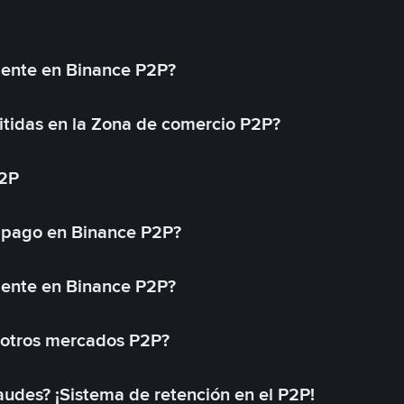
mente en Binance P2P?
tidas en la Zona de comercio P2P?
P2P
 pago en Binance P2P?
mente en Binance P2P?
 otros mercados P2P?
des? ¡Sistema de retención en el P2P!