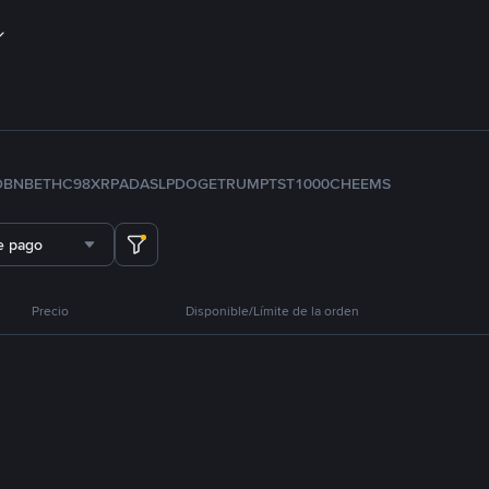
D
BNB
ETH
C98
XRP
ADA
SLP
DOGE
TRUMP
TST
1000CHEEMS
e pago
Precio
Disponible/Límite de la orden