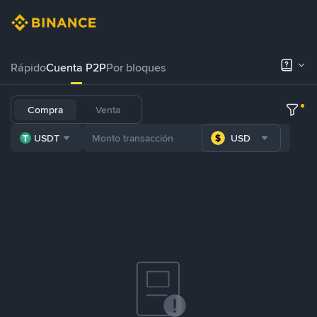
Rápido
Cuenta P2P
Por bloques
Compra
Venta
USDT
USD