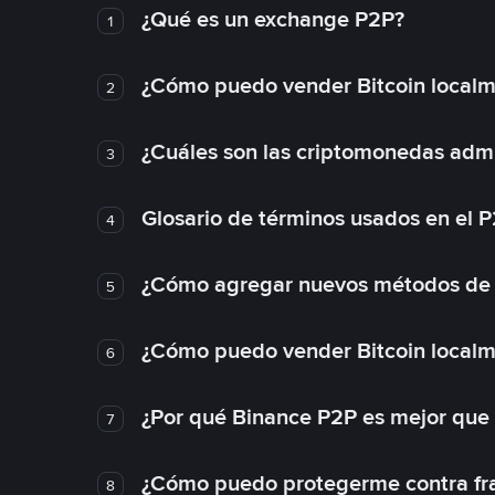
¿Qué es un exchange P2P?
1
¿Cómo puedo vender Bitcoin local
2
¿Cuáles son las criptomonedas admi
3
Glosario de términos usados en el 
4
¿Cómo agregar nuevos métodos de
5
¿Cómo puedo vender Bitcoin local
6
¿Por qué Binance P2P es mejor que
7
¿Cómo puedo protegerme contra frau
8