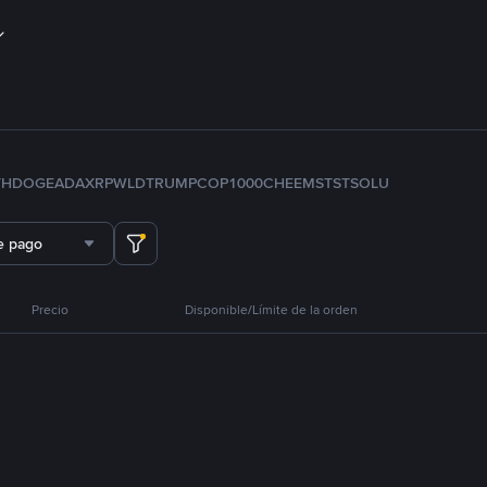
TH
DOGE
ADA
XRP
WLD
TRUMP
COP
1000CHEEMS
TST
SOL
U
e pago
Precio
Disponible/Límite de la orden