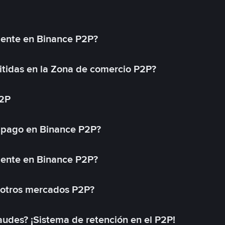
mente en Binance P2P?
tidas en la Zona de comercio P2P?
P2P
 pago en Binance P2P?
mente en Binance P2P?
 otros mercados P2P?
des? ¡Sistema de retención en el P2P!