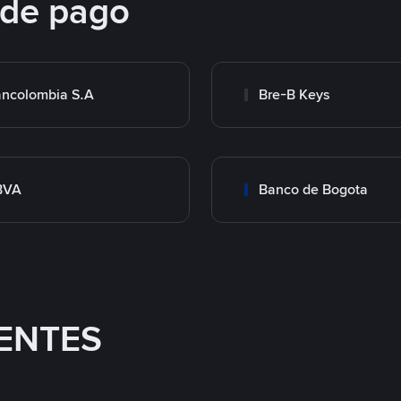
 de pago
ncolombia S.A
Bre-B Keys
BVA
Banco de Bogota
ENTES