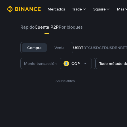
Mercados
Trade
Square
Más
Rápido
Cuenta P2P
Por bloques
Compra
Venta
USDT
BTC
USDC
FDUSD
BNB
E
COP
Todo método d
Anunciantes