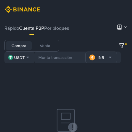
Rápido
Cuenta P2P
Por bloques
Compra
Venta
USDT
INR