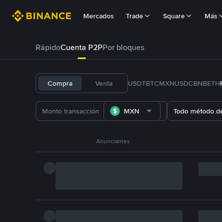
Mercados
Trade
Square
Más
Rápido
Cuenta P2P
Por bloques
Compra
Venta
USDT
BTC
MXN
USDC
BNB
ETH
MXN
Todo método d
Anunciantes