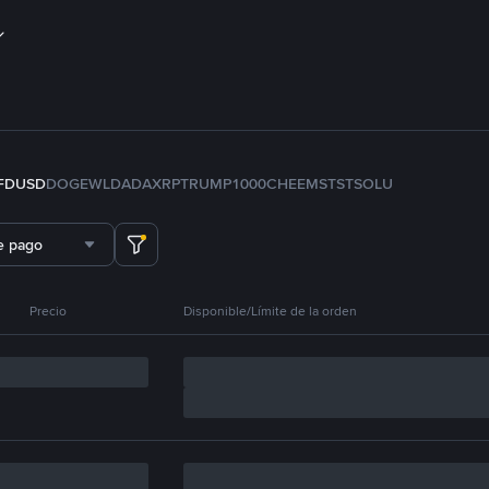
FDUSD
DOGE
WLD
ADA
XRP
TRUMP
1000CHEEMS
TST
SOL
U
e pago
Precio
Disponible/Límite de la orden