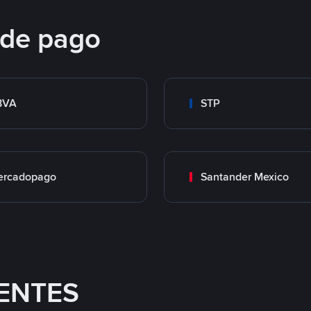
 de pago
BVA
STP
ercadopago
Santander Mexico
ENTES