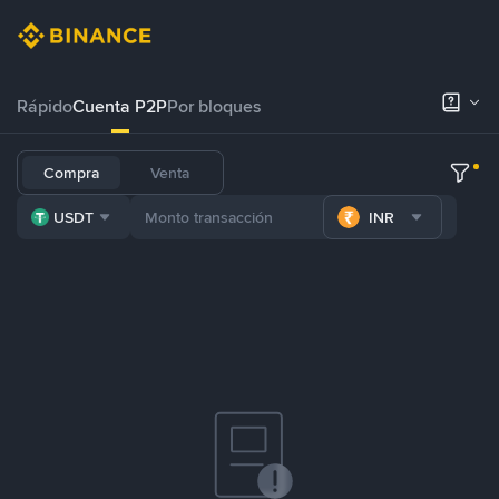
Rápido
Cuenta P2P
Por bloques
Compra
Venta
USDT
INR