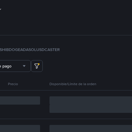
SHIB
DOGE
ADA
SOL
USDC
ASTER
e pago
Precio
Disponible/Límite de la orden