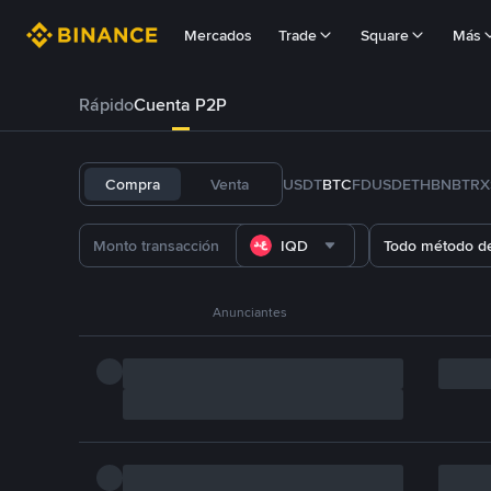
Mercados
Trade
Square
Más
Rápido
Cuenta P2P
Compra
Venta
USDT
BTC
FDUSD
ETH
BNB
TRX
IQD
Todo método d
Anunciantes