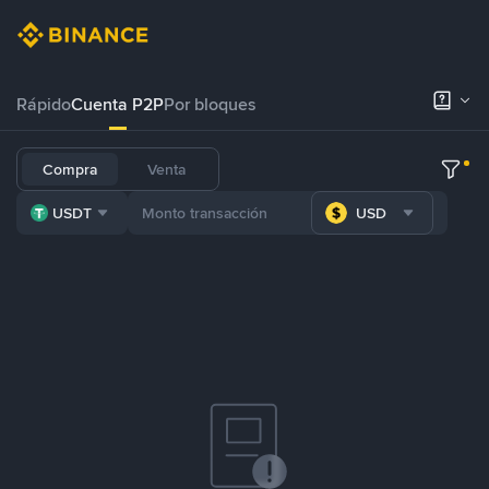
Rápido
Cuenta P2P
Por bloques
Compra
Venta
USDT
USD