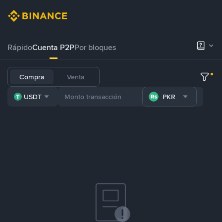
Rápido
Cuenta P2P
Por bloques
Compra
Venta
USDT
PKR