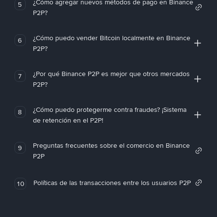
¿Cómo agregar nuevos métodos de pago en Binance
5
P2P?
¿Cómo puedo vender Bitcoin localmente en Binance
6
P2P?
¿Por qué Binance P2P es mejor que otros mercados
7
P2P?
¿Cómo puedo protegerme contra fraudes? ¡Sistema
8
de retención en el P2P!
Preguntas frecuentes sobre el comercio en Binance
9
P2P
Políticas de las transacciones entre los usuarios P2P
10