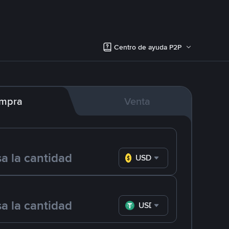
Centro de ayuda P2P
mpra
Venta
USD
USDT