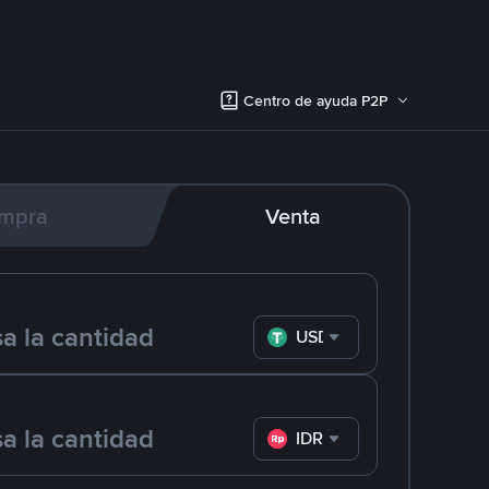
Centro de ayuda P2P
mpra
Venta
USDT
IDR