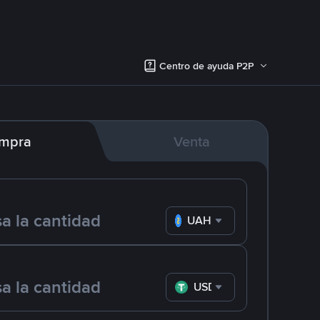
Centro de ayuda P2P
mpra
Venta
UAH
USDT