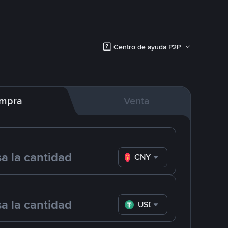
Centro de ayuda P2P
mpra
Venta
CNY
USDT