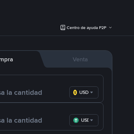
Centro de ayuda P2P
mpra
Venta
USD
USDT