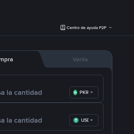
Centro de ayuda P2P
mpra
Venta
PKR
USDT