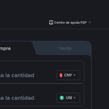
Centro de ayuda P2P
mpra
Venta
CNY
USDT