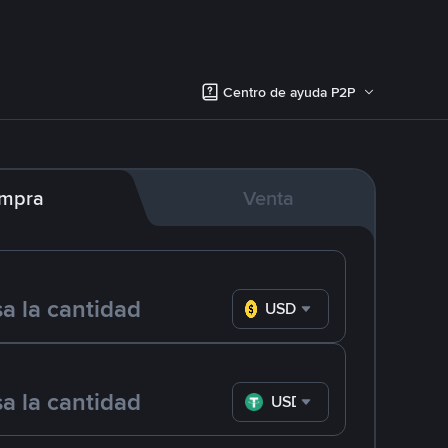
Centro de ayuda P2P
mpra
Venta
USD
USDT