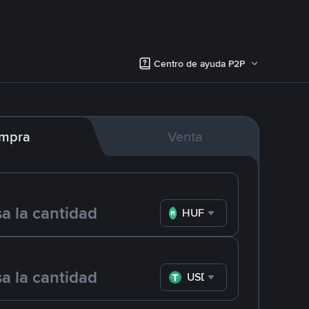
Centro de ayuda P2P
mpra
Venta
HUF
USDT