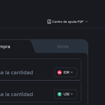
Centro de ayuda P2P
mpra
Venta
IDR
USDT