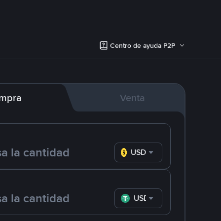
Centro de ayuda P2P
mpra
Venta
USD
USDT