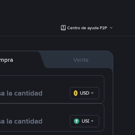
Centro de ayuda P2P
mpra
Venta
USD
USDT