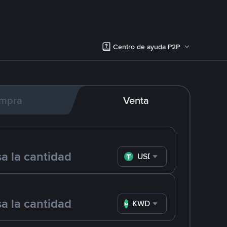
Centro de ayuda P2P
mpra
Venta
USDT
KWD