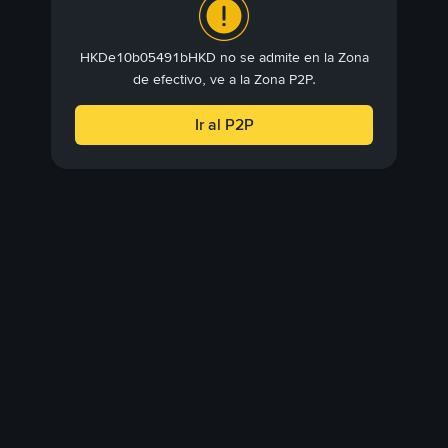
HKDe10b05491bHKD no se admite en la Zona
de efectivo, ve a la Zona P2P.
Ir al P2P