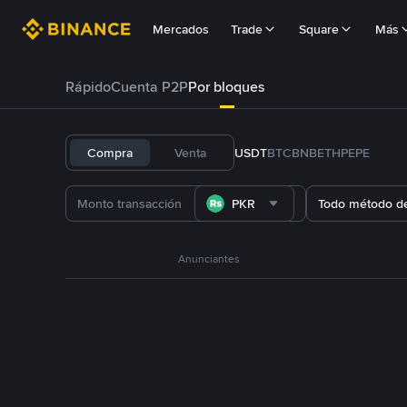
Mercados
Trade
Square
Más
Rápido
Cuenta P2P
Por bloques
Compra
Venta
USDT
BTC
BNB
ETH
PEPE
PKR
Todo método d
Anunciantes