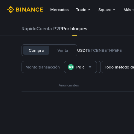
Mercados
Trade
Square
Más
Rápido
Cuenta P2P
Por bloques
Compra
Venta
USDT
BTC
BNB
ETH
PEPE
PKR
Todo método d
Anunciantes