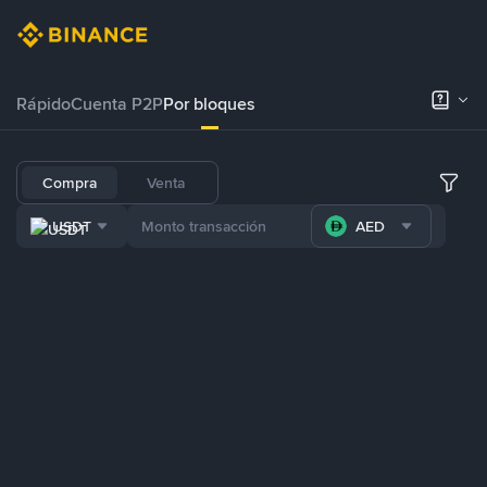
Rápido
Cuenta P2P
Por bloques
Compra
Venta
USDT
AED