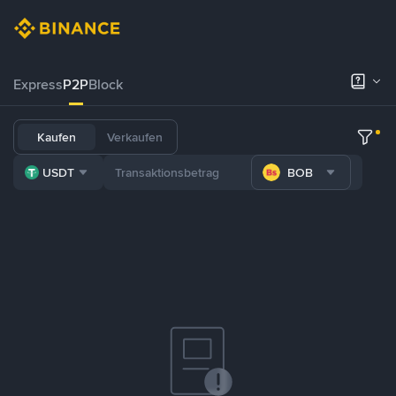
Express
P2P
Block
Kaufen
Verkaufen
USDT
BOB