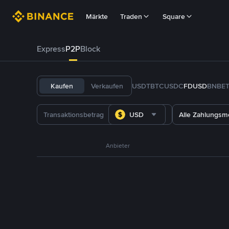
Märkte
Traden
Square
Express
P2P
Block
Kaufen
Verkaufen
USDT
BTC
USDC
FDUSD
BNB
E
USD
Alle Zahlungs
Anbieter