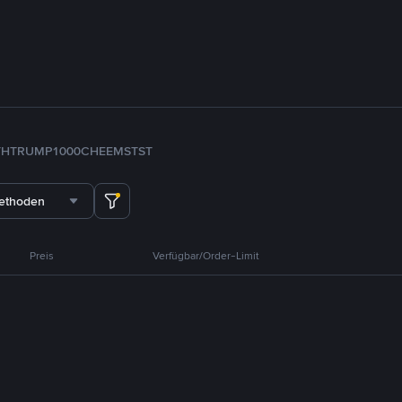
TH
TRUMP
1000CHEEMS
TST
methoden
Preis
Verfügbar/Order-Limit