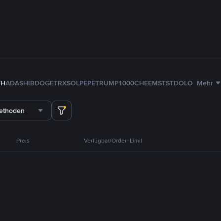
TH
ADA
SHIB
DOGE
TRX
SOL
PEPE
TRUMP
1000CHEEMS
TST
DOLO
Mehr
methoden
Preis
Verfügbar/Order-Limit