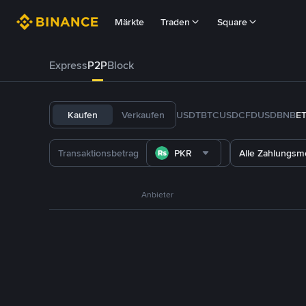
Märkte
Traden
Square
Express
P2P
Block
Kaufen
Verkaufen
USDT
BTC
USDC
FDUSD
BNB
E
PKR
Alle Zahlungs
Anbieter