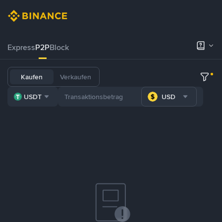
Express
P2P
Block
Kaufen
Verkaufen
USDT
USD