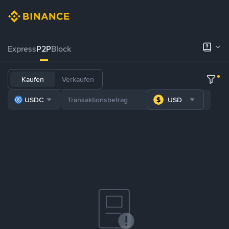
Express
P2P
Block
Kaufen
Verkaufen
USDC
USD