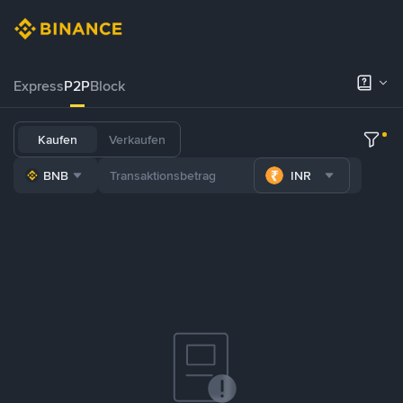
Express
P2P
Block
Kaufen
Verkaufen
BNB
INR