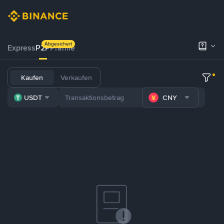
Abgesichert
Express
P2P
Prämie
Kaufen
Verkaufen
USDT
CNY