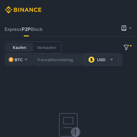
Express
P2P
Block
Kaufen
Verkaufen
BTC
USD