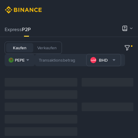
Express
P2P
Kaufen
Verkaufen
PEPE
BHD