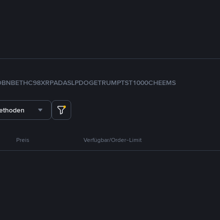
D
BNB
ETH
C98
XRP
ADA
SLP
DOGE
TRUMP
TST
1000CHEEMS
methoden
Preis
Verfügbar/Order-Limit