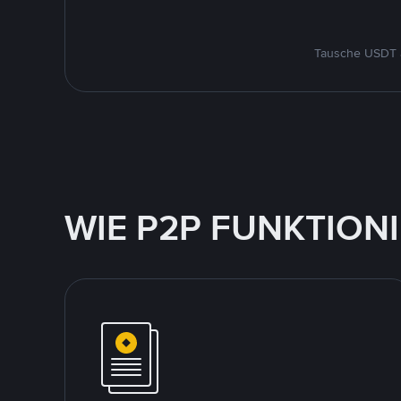
Tausche USDT a
WIE P2P FUNKTION