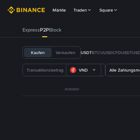
Märkte
Traden
Square
Express
P2P
Block
Kaufen
Verkaufen
USDT
BTC
U
USDC
FDUSD
TUS
VND
Alle Zahlungs
Anbieter