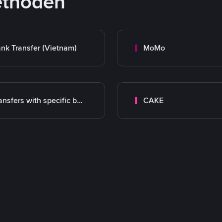
ethoden
nk Transfer (Vietnam)
MoMo
Transfers with specific bank
CAKE