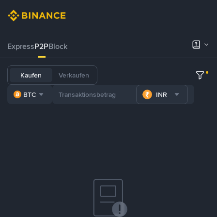
Express
P2P
Block
Kaufen
Verkaufen
BTC
INR