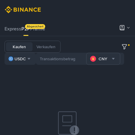
Abgesichert
Express
P2P
Prämie
Kaufen
Verkaufen
USDC
CNY