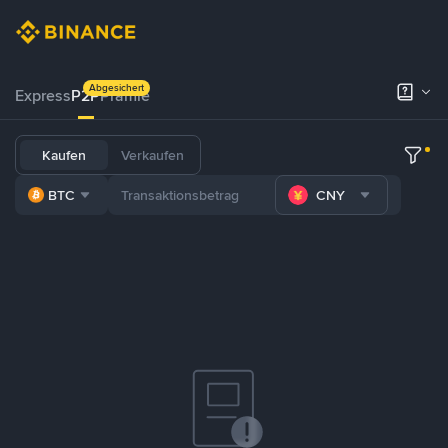
Abgesichert
Express
P2P
Prämie
Kaufen
Verkaufen
BTC
CNY