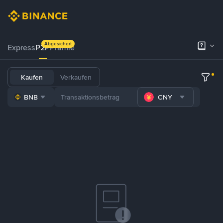
Abgesichert
Express
P2P
Prämie
Kaufen
Verkaufen
BNB
CNY