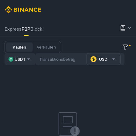
Express
P2P
Block
Kaufen
Verkaufen
USDT
USD