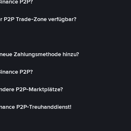
 Binance P2P?
r P2P Trade-Zone verfügbar?
 neue Zahlungsmethode hinzu?
 Binance P2P?
andere P2P-Marktplätze?
inance P2P-Treuhanddienst!