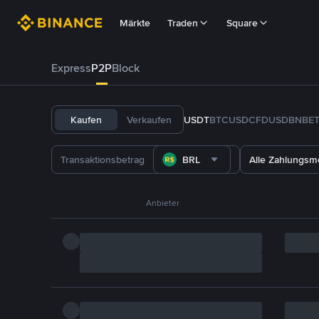
Märkte
Traden
Square
Express
P2P
Block
Kaufen
Verkaufen
USDT
BTC
USDC
FDUSD
BNB
E
BRL
Alle Zahlungs
Anbieter