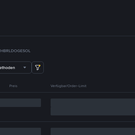
TH
BRL
DOGE
SOL
methoden
Preis
Verfügbar/Order-Limit