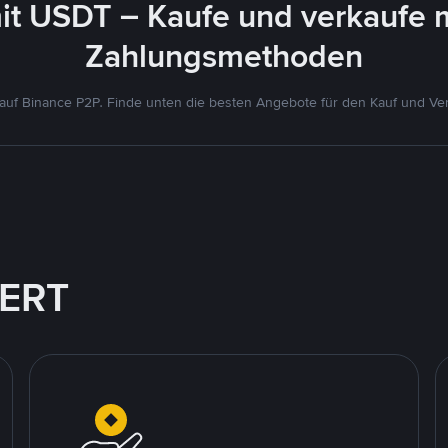
it USDT – Kaufe und verkaufe 
Zahlungsmethoden
uf Binance P2P. Finde unten die besten Angebote für den Kauf und Ver
IERT