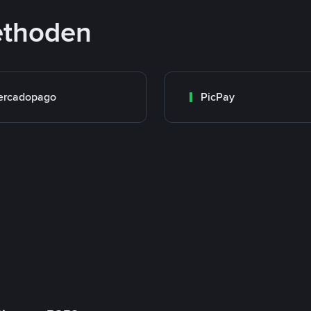
ethoden
ercadopago
PicPay