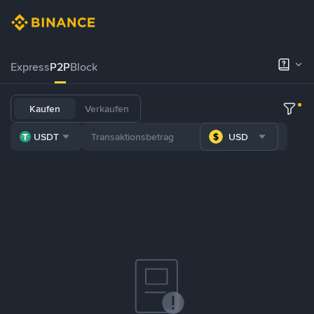
Express
P2P
Block
Kaufen
Verkaufen
USDT
USD