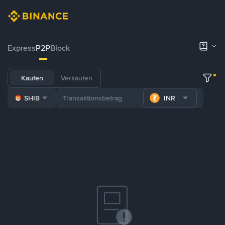
Express
P2P
Block
Kaufen
Verkaufen
SHIB
INR