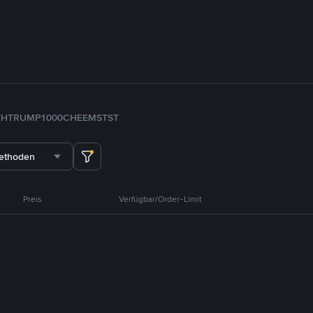
TH
TRUMP
1000CHEEMS
TST
methoden
Preis
Verfügbar/Order-Limit