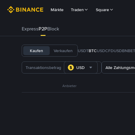
Märkte
Traden
Square
Express
P2P
Block
Kaufen
Verkaufen
USDT
BTC
USDC
FDUSD
BNB
E
USD
Alle Zahlungs
Anbieter