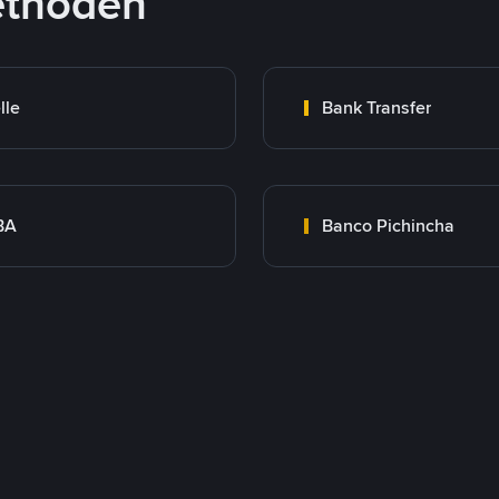
ethoden
lle
Bank Transfer
BA
Banco Pichincha