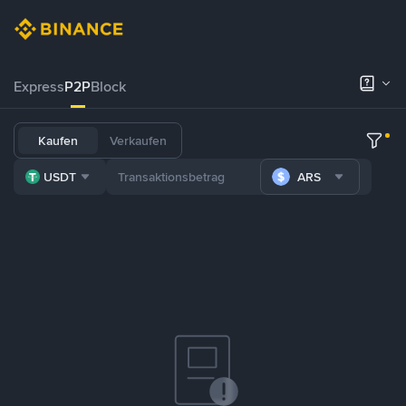
Express
P2P
Block
Kaufen
Verkaufen
USDT
ARS