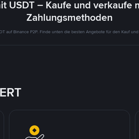
it USDT – Kaufe und verkaufe 
Zahlungsmethoden
T auf Binance P2P. Finde unten die besten Angebote für den Kauf und
IERT