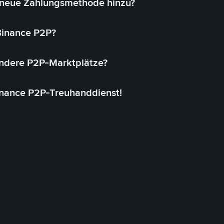
 neue Zahlungsmethode hinzu?
 Binance P2P?
andere P2P-Marktplätze?
inance P2P-Treuhanddienst!