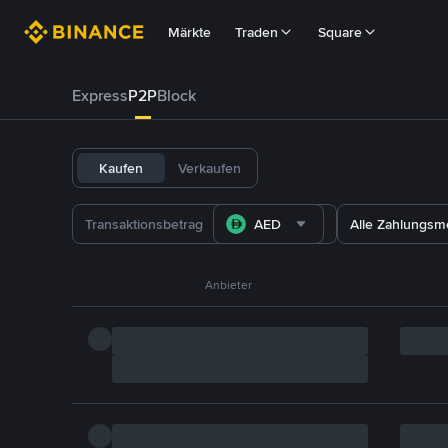
Märkte
Traden
Square
Express
P2P
Block
Kaufen
Verkaufen
AED
Alle Zahlungs
Anbieter